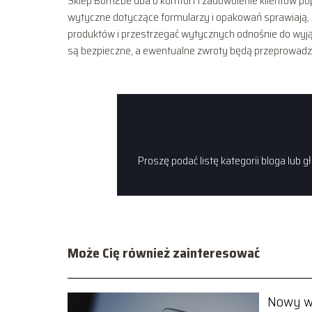
Sklep Born2be dba o komfort i zadowolenie klientów p
wytyczne dotyczące formularzy i opakowań sprawiają, że
produktów i przestrzegać wytycznych odnośnie do wyjąt
są bezpieczne, a ewentualne zwroty będą przeprowadz
Proszę podać listę kategorii bloga lub 
Może Cię również zainteresować
Nowy w