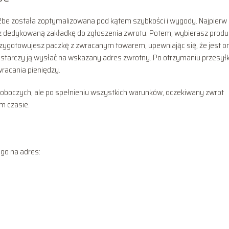
n2be została zoptymalizowana pod kątem szybkości i wygody. Najpierw
esz dedykowaną zakładkę do zgłoszenia zwrotu. Potem, wybierasz produ
przygotowujesz paczkę z zwracanym towarem, upewniając się, że jest o
starczy ją wysłać na wskazany adres zwrotny. Po otrzymaniu przesyłki
wracania pieniędzy.
 roboczych, ale po spełnieniu wszystkich warunków, oczekiwany zwrot
m czasie.
 go na adres: