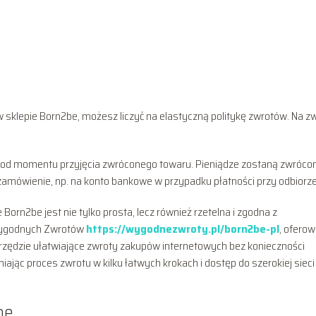
w sklepie Born2be, możesz liczyć na elastyczną politykę zwrotów. Na z
i od momentu przyjęcia zwróconego towaru. Pieniądze zostaną zwróco
 zamówienie, np. na konto bankowe w przypadku płatności przy odbiorze
orn2be jest nie tylko prosta, lecz również rzetelna i zgodna z
 Wygodnych Zwrotów
https://wygodnezwroty.pl/born2be-pl
, ofero
narzędzie ułatwiające zwroty zakupów internetowych bez konieczności
ając proces zwrotu w kilku łatwych krokach i dostęp do szerokiej sieci
be