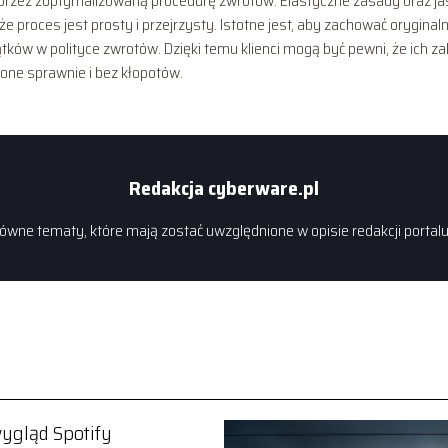
oprzez zoptymalizowaną procedurę zwrotów. Elastyczne zasady oraz j
 proces jest prosty i przejrzysty. Istotne jest, aby zachować oryginal
ków w polityce zwrotów. Dzięki temu klienci mogą być pewni, że ich z
one sprawnie i bez kłopotów.
Redakcja cyberware.pl
główne tematy, które mają zostać uwzględnione w opisie redakcji portal
ygląd Spotify