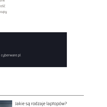
asne
ność
akupy
u cyberware.pl.
Jakie są rodzaje laptopów?