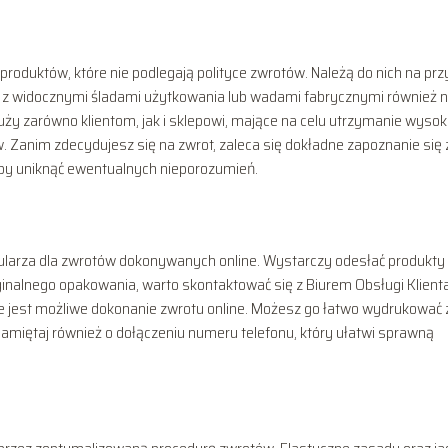
produktów, które nie podlegają polityce zwrotów. Należą do nich na prz
y z widocznymi śladami użytkowania lub wadami fabrycznymi również n
ży zarówno klientom, jak i sklepowi, mające na celu utrzymanie wysok
. Zanim zdecydujesz się na zwrot, zaleca się dokładne zapoznanie się 
by uniknąć ewentualnych nieporozumień.
mularza dla zwrotów dokonywanych online. Wystarczy odesłać produkty
ginalnego opakowania, warto skontaktować się z Biurem Obsługi Klienta
nie jest możliwe dokonanie zwrotu online. Możesz go łatwo wydrukować 
Pamiętaj również o dołączeniu numeru telefonu, który ułatwi sprawną