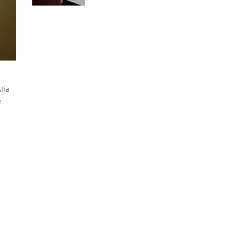
tia
e