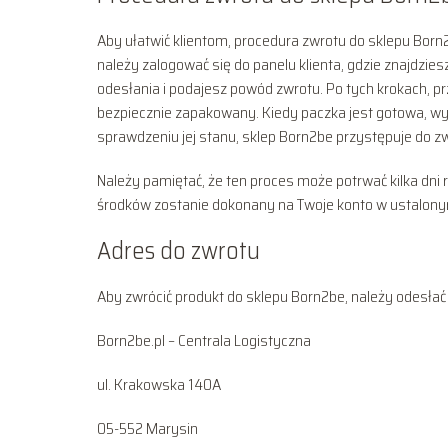
Aby ułatwić klientom, procedura zwrotu do sklepu Bor
należy zalogować się do panelu klienta, gdzie znajdzi
odesłania i podajesz powód zwrotu. Po tych krokach, 
bezpiecznie zapakowany. Kiedy paczka jest gotowa, wy
sprawdzeniu jej stanu, sklep Born2be przystępuje do z
Należy pamiętać, że ten proces może potrwać kilka dni
środków zostanie dokonany na Twoje konto w ustalony
Adres do zwrotu
Aby zwrócić produkt do sklepu Born2be, należy odesłać
Born2be.pl – Centrala Logistyczna
ul. Krakowska 140A
05-552 Marysin