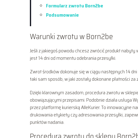
Formularz zwrotu Born2be
Podsumowanie
Warunki zwrotu w Born2be
Jeśli z jakiegoś powodu chcesz zwrócić produkt nabyty 
jest 14 dni od momentu odebrania przesyłki.
Zwrot środków dokonuje się w ciągu następnych 14 dn
taki sam sposób, w jaki zostały dokonane płatności za
Dzięki klarownym zasadom, procedura zwrotu w sklepie B
obowiązującymi przepisami. Podobnie działa usługa
przez platformę kurierską AlleKurier. To innowacyjne 
drukowania etykiety czy adresowania przesyłki, zapewni
punktów nadania.
Procedura zwrotu do sklepu Born2