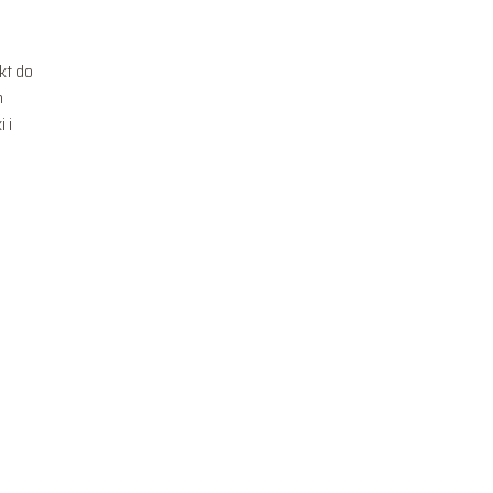
kt do
n
 i