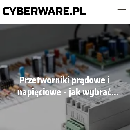
Przetworniki prądowe i
napięciowe - jak wybrać
rozwiązanie do pomiaru?