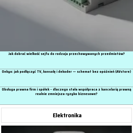
Jak dobrać wielkość sejfu do rodzaju przechowywanych przedmiotów?
Onkyo: jak podłączyć TV, konsolę i dekoder — schemat bez opóźnień (AVstore)
Obsługa prawna firm i spółek – dlaczego stała współpraca z kancelarią prawną
realnie zmniejsza ryzyko biznesowe?
Elektronika