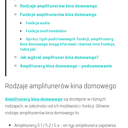
Rodzaje amplitunerów kina domowego
Funkcje amplitunerów kina domowego
Funkcje audio
Funkcje multimedialne
Oprócz tych podstawowych funkcji, amplitunery
kina domowego mogą oferować również inne funkcje,
takie jak:
Jak wybrać amplituner kina domowego?
Amplitunery kina domowego – podsumowanie
Rodzaje amplitunerów kina domowego
Amplitunery kina domowego
są dostępne w różnych
rodzajach, w zależności od ich możliwości i funkcji. Główne
rodzaje amplitunerów kina domowego to:
Amplitunery 5.1 / 5.2 / 5.x – en typ amplitunera zapewnia