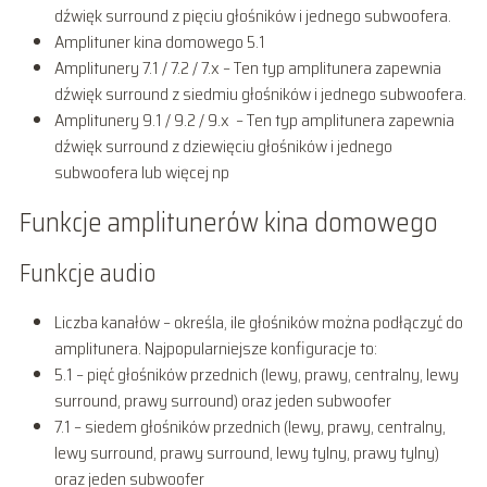
dźwięk surround z pięciu głośników i jednego subwoofera.
Amplituner kina domowego 5.1
Amplitunery 7.1 / 7.2 / 7.x – Ten typ amplitunera zapewnia
dźwięk surround z siedmiu głośników i jednego subwoofera.
Amplitunery 9.1 / 9.2 / 9.x – Ten typ amplitunera zapewnia
dźwięk surround z dziewięciu głośników i jednego
subwoofera lub więcej np
Funkcje amplitunerów kina domowego
Funkcje audio
Liczba kanałów – określa, ile głośników można podłączyć do
amplitunera. Najpopularniejsze konfiguracje to:
5.1 – pięć głośników przednich (lewy, prawy, centralny, lewy
surround, prawy surround) oraz jeden subwoofer
7.1 – siedem głośników przednich (lewy, prawy, centralny,
lewy surround, prawy surround, lewy tylny, prawy tylny)
oraz jeden subwoofer