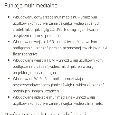
Funkcje multimedialne
Wbudowany odtwarzacz multimedialny – umożliwia
użytkownikom odtwarzanie dźwięku i wideo z różnych
źródeł, takich jak płyty CD, DVD, Blu-ray, dyski twarde i
urządzenia pamięci przenośne.
Wbudowane wejście USB – umożliwia użytkownikom
podłączanie urządzeń pamięci przenośnej, takich jak dyski
flash i pendrive.
Wbudowane wejścia HDMI – umożliwiają użytkownikom
podłączanie urządzeń wideo, takich jak telewizory,
projektory i konsole do gier.
Wbudowane Wi-Fi i Bluetooth – umożliwiają
bezprzewodowe przesyłanie dźwięku i wideo z urządzeń
mobilnych i innych urządzeń.
Wbudowane aplikacje multimedialne – umożliwiają
użytkownikom odtwarzanie dźwięku i wideo z Internetu.
Oprócz tych podstawowych funkcji,