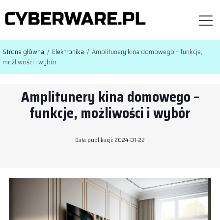
Strona główna
/
Elektronika
/
Amplitunery kina domowego – funkcje,
możliwości i wybór
Amplitunery kina domowego –
funkcje, możliwości i wybór
Data publikacji: 2024-01-22