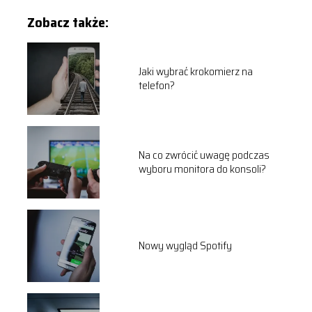
Zobacz także:
Jaki wybrać krokomierz na
telefon?
Na co zwrócić uwagę podczas
wyboru monitora do konsoli?
Nowy wygląd Spotify